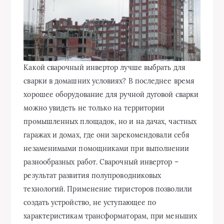
Какой сварочный инвертор лучше выбрать для
сварки в домашних условиях? В последнее время
хорошее оборудование для ручной дуговой сварки
можно увидеть не только на территории
промышленных площадок, но и на дачах, частных
гаражах и домах, где они зарекомендовали себя
незаменимыми помощниками при выполнении
разнообразных
работ. Сварочный инвертор – результат развития полупроводниковых технологий. Применение тиристоров позволили создать устройство, не уступающее по характеристикам трансформаторам, при меньших габаритах и массе. О категориях и ценах. Сварочное инверторное оборудование разделяют на три категории, по области применения: Инверторы бытового назначения. Отличаются самыми скромными характеристиками: кратковременный режим работы, после которого аппарату требуется длительный перерыв, короткий период эксплуатации. Максимальный сварочный ток не превышает 200 А. Доступная стоимость делает аппараты идеальным выбором для загородного участка. Ценовой диапазон находится в пределах от 60 до 200 $, в зависимости от завода-изготовителя. Инверторы профессионального назначения. Эти модели стоят на порядок дороже. Стоимость аппаратов данного класса достигает 800 $. За эти деньги пользователь получает надежный и мощный инвертор, способный работать со многими видами электродов без перерыва. Сварочный ток регулируется до 300 А . Выбор средних строительных и производственных предприятий, на которых требуется производить работы высокого уровня сложности, например, сварку металлоконструкций. Промышленное оборудование. Инверторы высочайшего качества, отличающиеся прекрасными характеристиками. Особенности конструкции обеспечивают защиту от влаги, а также дают возможность производить работы в условиях повышенной запыленности. Данные аппараты отличает длительный режим сварки – пять суток с незначительными перерывами. Максимальный показатель сварочного тока достигает 500 А . За качество нужно платить – стоимость промышленных моделей варьируется в пределах 700-2500 $. Поэтому основными потребителями этого оборудования являются крупные промышленные предприятия. Преимущества. Данные аппараты имеют массу достоинств, обеспечивающих популярность конструкции: КПД. В некоторых моделях показатель достигает 95 %. Это достойная величина для аппаратуры с электронным управлением. Режим работы. Модели высокого класса способны работать длительное время без перерыва . Защитный механизм. Электрическая безопасность всех агрегатов, включая бюджетные модели, на высоте: двойная изоляция, защита от перепадов напряжения и коротких замыканий. Качество соединения. Достигается за счет широких возможностей выбора оптимального режима работы. Плавность регулировки, отсутствие брызг, множество расходных материалов также оказывают влияние на конечный результат. Габариты и вес, которые на порядок ниже, чем у выпрямителей и трансформаторов с аналогичными характеристиками. Недостатков у инверторов не так много: Требования к уходу. При инверторной сварке в корпус устройства, через вентилятор охлаждения, проникает много пыли. Несвоевременная очистка может привести к короткому замыканию. Для уборки используйте бытовой пылесос. Температурный режим. Большинство аппаратов не пригодны к эксплуатации в условиях отрицательной температуры. Также не рекомендуют работать в помещениях с повышенной влажностью. Стоимость ремонта. Электронная начинка довольно дорогая. Устранение поломки может обойтись дороже, чем покупка нового сварочника. Технологии и типы. Выбирая аппарат инвертор обращайте внимание на классификацию по типу сварки, а именно: ручная; полуавтомат; аргоновая; плазменная. Последовательность процессов, происходящих в режиме работы, выглядит следующим образом: Подача переменного тока на аппарат. С помощью диодного устройства происходит преобразование в постоянный ток. Обратное преобразование энергии в транзисторном блоке. Полученный ток отличается большей частотой. Высокочастотный ток поступает на трансформатор. Происходит увеличение силы тока, одновременно с понижением напряжения. Ток поступает на выпрямитель, где происходит последнее изменение вида тока. Полученный постоянный ток является сварочным. При проведении работ не забывайте про технику безопасности: Не используйте токопроводящие рукава с механическими повреждениями; Проверяйте надежность фиксации клемм перед началом работ; Не работайте без средств индивидуальной защиты. Характеристики и описание. Принципиальная схема сварочного инвертора с силой тока 170 А. Высокая технологичность конструкции влияет на количество характеристик. К ключевым параметрам относят: Напряжение сети. Большинство бюджетных и профессиональных моделей рассчитаны на работу при напряжении 220 В . Промышленные модели адаптированы к трехфазному режиму. Количество циклов преобразования тока исключает возможность скачка напряжения. Рабочий цикл. В процессе работы электроника инвертора подвергается значительным температурным нагрузкам. Период работы под нагрузкой определяет параметр «ПВ» – продолжительность включения, который выражается в процентном соотношении. Чем выше показатель ПВ – тем длиннее сварочный цикл. Средний показатель продолжительности включения составляет 70 %. Считается одним из основных параметров. Диапазон сварочного тока. Зависит от класса аппарата. Начиная от 160 А для бытовых устройств, до 500 А у промышленных агрегатов. Диаметр электрода. Рекомендуемая величина сечения указывается производителем. Полностью зависит от силы тока. Охлаждение аппарата. От качества системы зависит показатель продолжительности нагрузки. Модернизацию охлаждения производят путем установки дополнительных кулеров. Грамотное расположение, а также увеличение скорости вращения лопастей, позволяет улучшить вентиляцию агрегата. Условия эксплуатации. Параметры задаются изготовителем устройства. Однако, ввиду наличия электрических элементов, большинство моделей работаю в диапазоне от -15 до +40 Сº. Не рекомендуем производить работы в помещения с высокой влажностью – возможно повреждение электроники. Существуют несколько параметров, требующие особого внимания. Рассмотрим их ниже. Сварочный ток. Сварочный аппарат инверторного типа обладает множеством рабочих параметров. Регулировка величины тока позволяет добиться оптимальных условий работы. Повышение силы тока влечет за собой увеличение теплового излучения. Напряжение холостого хода. Образование сварочной дуги требует высокого напряжения. После окончания рабочего цикла этот показатель опускается до уровня, не представляющего угрозы для людей. Уровень напряжения в режиме ожидания влияет на срок эксплуатации – слишком высокое напряжение ведет к быстрой поломке. Все рабочие параметры должны быть указаны в техническом паспорте аппарата. Питающее напряжение. Как было сказано выше, большинство любительских инверторов рассчитаны на работу с напряжением 220-230 В. Техническая документация или инструкция по эксплуатации может расширить диапазон на 15-20 %. Это позволяет выполнять работы в условиях перепадов напряжения. Несмотря на это, в дополнение к сварочному оборудованию, рекомендуем приобрести стабилизатор напряжения, ведь резкий перепад выведет его из строя. Максимальный режим работы. Данная функция расширяет область применения аппаратов. Непродолжительное увеличение силы тока позволяет производить работы с максимальной эффективностью . Обратите внимание, что подобные условия не предусматривают длительный период работы. Все инверторы оборудованы надежной термозащитой, однако не стоит проверять ее надежность методом превышения продолжительности нагрузки. Дополнительные функции. Инверторную электросварку ценят за дополнительные функции, которые призваны облегчить работу оператора, сделав ее безопасной и комфортной. К ним относятся: Антиприлипание электрода. Будет особенно полезна новичкам. При «залипании» электрода срабатывает автоматика инвертора, отключая подачу тока и напряжения. После этого электрод легко отделяется от поверхности. Выпускают аппараты, которые имеют регулируемую функцию «антизалипания» – при желании ее можно отключить. Термозащита. Аппарат обесточивается в случае критического повышения температуры. Это важнейший узел безопасности. Горячий старт. Заключается в кратковременном увеличении тока в момент образования дуги. На некоторых аппаратах можно выставить данный параметр вручную, с помощью плавной регулировки. Форсаж дуги. Полезная функция. В случае увеличения длины дуги, командное устройство увеличит силу тока, не дав ей погаснуть. Принцип действия имеет схожесть с функцией «горячий старт», с одним отличием: ток повышается не перед работой, а во время, при критических ситуациях. Регулировка производится как в автоматическом режиме, так и вручную. Пыле- влагозащита. Достигается путем установки специальных улавливающих фильтров на вентилятор системы охлаждения. Позволяет произвродить работы при сложных погодных условиях. Какой фирмы лучше выбрать? « Сварочный аппарат для дома и дачи какой фирмы лучше выбрать? » – популярный вопрос, который беспокоит многих любителей сварки. В первую очередь необходимо определится с ценовой политикой – российские производители предлагают аппараты со средними показателями – как по качеству, так и по цене . Они являются золотой серединой. Известные производители из Германии или Италии стоят на порядок дороже, однако выгодно отличаются качеством сборки и сроком эксплуатации. Экономически выгодным приобретением станет продукция сомнительных китайских марок. Насколько долгой и комфортной будет эксплуатация таких устройств, не скажет никто. Следует особо выделить продукцию из Южной Кореи. Потребителям предлагают широкий выбор устройств различной ценовой категории, а сервисные центры по обслуживанию корейского сварочного оборудования открыты практически в каждом крупном городе. Специалисты отмечают высокое качество, не уступающее ведущим европейским производителям, при более привлекательной цене. При выборе инвертора помните, что такие дешевые модели, как правило, не имеют дополнительных функций, облегчающих сварщику жизнь . Обращайте внимание на наличие сервисных центров производителя – своевременное техническое обслуживание продлит срок службы устройства. Рейтинг лучших среди сварщиков. Выбор подходящего оборудования – сложная задача. Предлагаем ознакомиться с «ТОП-10» рейтингом импульсных и дуговых сварочных инверторов, который составлен на основании отзывов пользователей