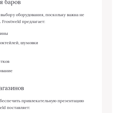
я баров
 выбору оборудования, поскольку важна не
 Frostweld предлагает:
рины
коктейлей, шумовки
итков
ование
агазинов
 обеспечить привлекательную презентацию
eld поставляет: