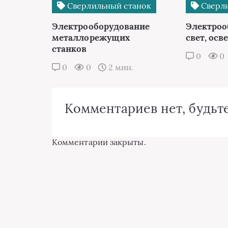
Сверлильный станок
Сверли
Электрооборудование
Электроо
металлорежущих
свет, ос
станков
0
0
0
0
2 мин.
Комментариев нет, будьте
Комментарии закрыты.