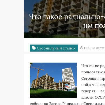
Что такое радиально-
им по
Сверлильный станок
14:57, 10 март
Что такое р
пользоватьс
Сегодня я п
пойдет о ра
говорят — «
власти СССР
собран на Заводе Радиально-Сверлильн