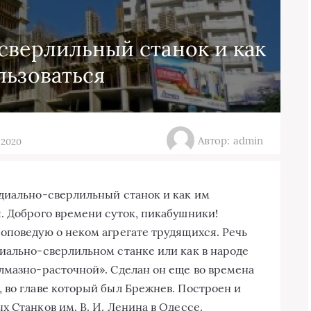
сверлильный станок и как
льзоваться
Автор: admin
а 2020
адиально-сверлильный станок и как им
я. Доброго времени суток, пикабушники!
роповедую о неком агрегате трудящихся. Речь
диально-сверлильном станке или как в народе
алмазно-расточной». Сделан он еще во времена
, во главе который был Брежнев. Построен и
ых Станков
им. В. И. Ленина в Одессе.