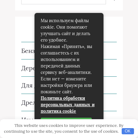
Мы используем файлы
cookie. Они помогают
Рубрики
улучшать сайт и делать
его удобнее.
Нажимая «Принять», вы
Бензоинструмент
соглашаетесь с их
использованием и
передачей данных
Деревообработка
сервису веб-аналитики.
Если нет — измените
Для дачи
настройки браузера или
покиньте сайт.
Политика обработки
Дрель
персональных данных и
политика cookie
Измерительные приборы
Принять
This website uses cookies to improve user experience. By
continuing to use the site, you consent to the use of cookies.
OK
Новости строительства