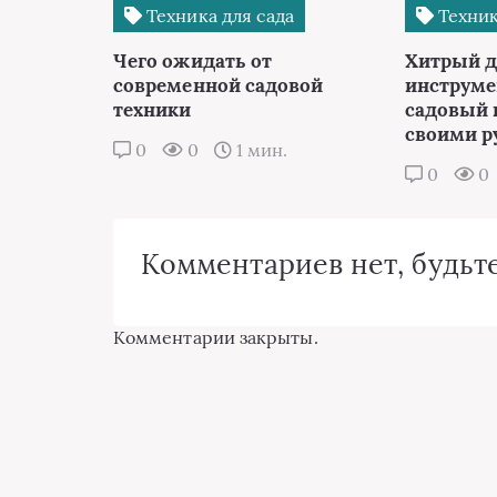
Техника для сада
Техник
Чего ожидать от
Хитрый 
современной садовой
инструме
техники
садовый 
своими р
0
0
1 мин.
0
0
Комментариев нет, будьте
Комментарии закрыты.