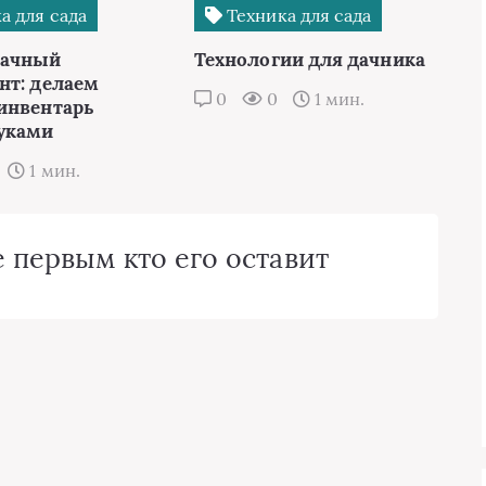
а для сада
Техника для сада
дачный
Технологии для дачника
нт: делаем
0
0
1 мин.
инвентарь
уками
1 мин.
 первым кто его оставит