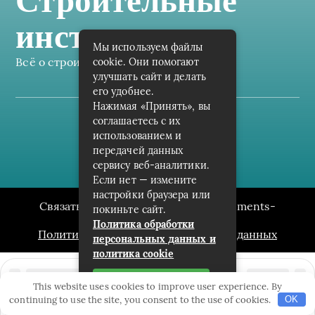
Строительные
инструменты
Мы используем файлы
Всё о строительных инструментах
cookie. Они помогают
улучшать сайт и делать
его удобнее.
Нажимая «Принять», вы
соглашаетесь с их
Пользовательское соглашение
использованием и
передачей данных
Карта сайта
сервису веб-аналитики.
Если нет — измените
настройки браузера или
Связаться с редакцией сайта: instruments-
покиньте сайт.
nn.ru@mailwebsite.ru
Политика обработки
Политика обработки персональных данных
персональных данных и
политика cookie
Принять
This website uses cookies to improve user experience. By
continuing to use the site, you consent to the use of cookies.
OK