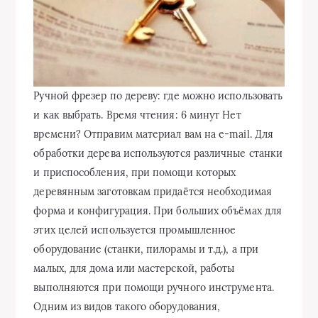
Ручной фрезер по дереву: где можно использовать
и как выбрать. Время чтения: 6 минут Нет
времени? Отправим материал вам на e-mail. Для
обработки дерева используются различные станки
и приспособления, при помощи которых
деревянным заготовкам придаётся необходимая
форма и конфигурация. При больших объёмах для
этих целей используется промышленное
оборудование (станки, пилорамы и т.д.), а при малых, для дома или мастерской, работы выполняются при помощи ручного инструмента. Одним из видов такого оборудования, используемого для обработки деревянных поверхностей, является ручной фрезер по дереву, о котором пойдёт речь в настоящей статье онлайн-журнала HomeMyHome.ru. Ручные фрезеры по дереву являются незаменимым помощником домашнего мастера при изготовлении мебели и выполнении фигурной резьбы. Сфера применения. Ручные фрезеры по дереву – это инструмент, в котором режущим элементом является фреза, устанавливаемая в патрон цангового типа, который, в свою очередь, размещается в механическом редукторе, приводимом во вращательное движение электрическим двигателем. Ручные фрезеры используются при: сверление отверстий любого диаметра и формы, что зависит от размера используемых фрез; выравнивание деревянных поверхностей, а также контуров деталей и деревянных заготовок; нарезке различных пазов, шлицов и шипов; профилирование кромок различного типа; выполнение декоративной резьбы. Резьба – это одна из основных функций ручных фрезеров по дереву, а для сверления и выравнивания, как правило, используются специальные виды ручного инструмента (дрели, рубанки и т.д.). Художественная резьба – один из видов использования подобного инструмента. Разновидности ручных фрезерных станков. Ручные фрезеры классифицируются по: Типу использования – бытового и профессионального применения. Назначению – универсального и узкопрофильного типа использования. Конструкции. Тип использования инструмента определяют его технические характеристики и функциональные возможности. Профессиональные модели могут быть узкопрофильными, когда с их использованием возможно выполнение определённых видов операций, а универсальные – это аппараты бытового и профессионального применения, с помощью которых можно выполнять различные виды операций по обработке древесины. Кромочный фрезер является узкопрофильным инструментом. По конструкции и видам выполняемых операций ручные фрезерные станки классифицируются следующим образом: погружные (вертикальные или штанговые) – устройства универсального назначения, наиболее распространённый тип инструмента данного вида; кромочные (окантовочные) – узкопрофильные модели, используются для нарезки пазов, канавок, снятия фаски на деревообрабатывающих производствах; ламельные – предназначены для нарезки пазов; присадочные (дюбельные) – используются на мебельных производствах для сверления парных отверстий под шканты. Присадочные фрезеры удобны при изготовлении корпусной мебели. Фрезеры по дереву ручные какой лучше – это решает каждый пользователь индивидуально, в соответствии с назначением инструмента и характером его использования. Основные технические характеристики. Любому виду инструмента и оборудования, техническим устройствам и приспособлениям свойственны определённые технические характеристики, определяющие их возможности. Для ручных фрезеров по дереву такими характеристиками являются: электрическая мощность, измеряемая в ваттах; частота вращения шпинделя, измеряемая в оборотах в минуту. Кроме этого, важными техническими параметрами являются следующие показатели: наличие систем защиты и автоматики; материал, используемый при изготовлении «подошвы» инструмента; глубина погружения (рабочий ход) фрезы, измеряется в мм; размеры узла крепления оснастки (диаметр), измеряется в мм или дюймах; наличие вспомогательных элементов – упоры и направляющие. При нарезке пазов ручной фрезер просто незаменим. Электрическая мощность определяет тип использования инструмента: профессиональные модели оснащаются более мощными электрическими двигателями и, наоборот, бытовые – менее мощными. Также следует учитывать, что чем мощнее двигатель, тем тяжелее инструмент. По этому показателю фрезеры классифицируются как: лёгкие – мощность составляет до 0,7 кВт; средние – мощность таких устройств 0,7–1,5 кВт; тяжёлый – более 1,5 кВт. У моделей универсального назначения частота оборотов шпинделя составляет 20000–30000 оборотов в минуту, а у моделей кромочного типа этот показатель составляет 35000 оборотов в минуту. Важно! При работе с ручными фрезерами следует помнить, что чем выше скорость вращения шпинделя, тем чище получается обрабатываемая поверхность и легче обрабатывать твёрдые породы древесины. При помощи ручного фрезера можно изготовить деревянные заготовки любой формы и конфигурации. В качестве систем автоматики и защиты на различных моделях ручных фрезеров могут быть установлены: системы стабилизации скорости вращения шпинделя под нагрузкой; плавный пуск электрического двигателя; защита от перегрузок; защита от непреднамеренного пуска. Вид подошвы и рабочий ход фрезы, а также узел крепления оснастки и вспомогательные элементы относятся к конструктивным особенностям конкретной модели. Конструктивные особенности основных узлов. Подошва прибора – это важный конструктивный элемент, определяющий назначение инструмента и характер его использования. Модели бытового и бюджетного типа имеют подошвы, изготовленные из штампованного металла, более дорогие, профессиональные оснащаются платформами из алюминиевых сплавов. Наличие упоров и направляющих упрощает использование инструмента. На подошве крепятся все дополнительные приспособления и направляющие механизмы, а также закрепляются вертикальные штанги. Рабочая поверхность платформы, её нижняя часть должна иметь специальную накладку, изготовленную из пластика или плотных пород дерева. Рабочий ход фрезы определяется конструкцией штангового механизма, и именно этот показатель определяет функциональность и производительность инструмента данного типа. Головная часть устройства движется по направляющим штангам, а величина погружения регулируется при помощи рукояток. Она может фиксироваться при помощи специального рычага, размещённого на одной из рукояток или специальным винтом. Некоторые модели изготавливаются со съёмной головной частью, что позволяет их использовать в качестве стационарно закреплённого прямо-шлифовального станка или бормашины. Универсальная фрезерная машина «Bosch» модель «GMF 1600 CE L-Boxx» со съёмной головной частью. От узла крепления оснастки зависит ассортимент фрез, доступных для использования с конкретной моделью фрезера, т.к. диаметр фрезы должен соответствовать диаметру цангового патрона. Если диаметр посадочного отверстия узла крепления больше, чем диаметр хвостовика фрезы, то можно воспользоваться специальными переходными втулками, которые можно приобрести отдельно от фрез, если их нет в комплекте поставки. Наличие упоров и направляющих позволяет выполнить обработку заготовок с высокой степенью точности и облегчает выполнение сложных и трудоёмких операций. Дополнительная оснастка ручных фрезерных станков. В комплекте поставки ручных фрезеров, как правило, идут различные направляющие и прочие вспомогательные устройства, но если их недостаточно, то всегда есть возможность приобрести их отдельно или изготовить самостоятельно. Наличие дополнительной оснастки расширяет функциональность инструмента. В качестве дополнительных приспособлений для ручных фрезеров выступают упоры и направляющая шина, копировальная втулка и угловой упор, а также линейка-циркуль. Параллельные и горизонтальные упоры позволяют обрабатывать заготовки на равном удалении от края (кромки) этих элементов, а направляющая шина служит для прямолинейного перемещения фрезера. Копировальная втулка – это круглая пластина, оснащённая бортиком, вставляемая в проём опорной платформы и обеспечивающая упор вокруг работающей фрезы. Угловой упор используется при изготовлении копии с готового изделия, а линейка-циркуль помогает обрабатывать заготовки по определённому радиусу. Копировальная втулка для фрезера является штампованным изделием. Самые ходовые виды фрез для ручного фрезера по дереву. Промышленностью выпускаются различные виды фрез, используемых с ручными фрезерами по дереву, они классифицируются следующим образом: по диаметру хвостовика – 6,8 и 12 мм; по конструкции – сборные, со сменными режущими кромками и монолитные; по типу лезвий – быстрорежущие (НМ) и твердосплавные (НSS); по назначению – пазовые и кромочные, комбинированные и для изготовления вагонки, рамочные и фигирейные. При выборе фрезы по дереву для ручного фрезера, чтобы не ошибиться при покупке, необходимо ознакомиться с каталогом подобных изделий, которые всегда можно найти в сети Интернет или у компаний, занимающихся продажами деревообрабатывающего оборудования. Многие производители предлагают к реализации наборы фрез по дереву для ручных фрезеров, различающихся по комплектации и назначению. Набор концевых фрез для ручного фрезера марки «СМТ» Среди пользователей наиболее популярны наборы фрез по дереву для ручного фрезера отечественных и зарубежных производителей: инструментальная компания «Энкор» (Россия) , «CMT Utensili SpA» (Италия) и «Dimar Group L.t.d» (Израиль) . Статья по теме: Станки по дереву для домашней мастерской. Значительно упрощает обработку заготовок из древесины специализированное оборудование с электроприводом. Но приобретение его сопряжено со значительными инвестициями. Чтобы решить успешно такую задачу, следует изучить внимательно материалы данной статьи. Обзор популярных моделей ручных фрезерных станков. На отечественном рынке ручного электрического инструмента представлено много моделей ручных фрезерных станков как отечественных, так и зарубежных производителей. Наиболее популярными в разных категориях являются модели, приведённые в следующей таблице в двух категориях, – универсальные и кромочные ручные фрезерные станки по дереву. Категория Изображение Модель Место в рейтинге онлайн-журнала HomeMyHome.ru Универсальные, вертикальные «Hitachi M12V2» 3 «Makita RP1800F» 2 «Bosch GMF 1600 CE» 1 Кромочные «DeWALT DWE 6005» 3 «Makita 3709» 2 «Bosch GKF 600 Professional» 1. Среди отечественных моделей наиболее популярен ручной фрезер марки «Интерскол ФМ-32/1900Э». Какой выбрать ручной фрезер по дереву – рекомендации нашей редакции. Прежде чем идти покупать сложное и незнакомое техническое устр