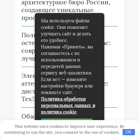
архитектурное бюро России,
создающее уникальные
пространства
Мы используем файлы
cookie. Они помогают
улучшать сайт и делать
Полное руководство по
его удобнее.
остеклению веранд и террас:
Нажимая «Принять», вы
современные решения и
соглашаетесь с их
лучшие материалы
использованием и
передачей данных
сервису веб-аналитики.
Электробезопасность и
Если нет — измените
аттестация в Ростехнадзоре:
настройки браузера или
дистанционные решения с
покиньте сайт.
ТехЭксперт
Политика обработки
персональных данных и
политика cookie
Обзор аккумуляторной
техники Villartec:
Принять
This website uses cookies to improve user experience. By
инновационные решения для
continuing to use the site, you consent to the use of cookies.
OK