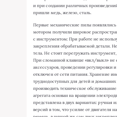
и при создании различных произведений
пришли медь, железо, сталь.
Первые механические пилы появлялись в XXIV веке в Германии. Пилы с электрическим мотором получили широкое распространение только в XX веке. Как правильно работать с инструментом: При работе не используйте зажимы, тиски, иные способы жесткого закрепления обрабатываемой детали. Недопустимо удерживать ее руками или корпусом тела. Не стоит перегружать инструмент, делая не предназначенную для него работу. При сломанной клавише «вкл/выкл» не стоит использовать инструмент. При замене аксессуаров, проведении регулировки и прочих работ инструмент должен быть отключен от сети питания. Хранение инструмента стоит производить в труднодоступных для детей и домашних животных местах. Не забывайте периодически производить техническое обслуживание своего инструмента. Принцип работы этого агрегата основан на вращении электродвигателем режущего диска. Конструкция пилы представлена в двух вариантах: ручная или стационарная. Важное отличие этих двух версий в том, что усилие от двигателя на диск в стационарной модели передается через ремень, в ручной же сам диск закреплен на валу. Пила может производить распил дерева как вдоль волокон, так и поперек них, производить выборку четверти. Инструментом можно отпилить мягкий металл, пластик, если использовать специальные диски. Перед началом работы следует: поставить диск; убедиться в надежности его закрепления; убедиться в том, что защитный кожух свободно открывается и возвращается в исходное положение при отпускании ручки; проверить корректность установки расклинивателя; убедиться в правильной работе пилы, продержав ее во включенном режиме 10 секунд без нагрузки. Отрегулировать пилу перед работой достаточно просто. Для этого необходимо: Настроить положение направляющего шлица на столе и диска с помощью штангенциркуля, ровно поставив направляющие слоты по лезвию. При проверке зуба в передней и задней части лезвия расхождение не должно превышать 0.05 мм Следует проверить параллельный упор с пазом или шлицем. Здесь смещение также не должно быть больше 0.05 мм Необходимо совместить расклинивающий нож с лезвием так, чтобы он оказался на одной линии с лезвием. В случае несовпадения более точная регулировка достигается вращением шайб. Она предназначена, чтобы осуществлять распил досок хвойных и лиственных пород с влажностью, составляющей не более 50% и толщиной не более 64 мм. Допускается резать фанеру, газобетон, древесно-стружечные, асбестоцементные и цементно-стружечные плиты. Основные этапы работы с инструментом: Установите минимальную глубину пропила, отрегулировав величину выхода диска вниз. Установите направляющую по размеру детали, измерив длину от края диска до края подошвы пилы. Разметьте материал. Сделайте начальный пропил размером 3–5 мм. Продолжайте пилить материал, не делая остановок на всем пути хода лезвия. Используйте клейкую ленту на месте пропила, чтобы избежать сколов. Циркулярная пила – это специальное оборудование, предназначенное для равномерного распила досок или деревянного бруса. Применение устройства требует некоторых знаний и навыков. Чтобы понять, как пользоваться циркулярной пилой следует ознакомиться с принципом ее работы и эксплуатационными возможностями. Конструкция циркулярной пилы довольно проста. Устройство может быть ручного, или стационарного типа также встречаются комбинированные модели. Независимо от вида оборудование состоит из пилы и опорной плиты. Последний элемент изготавливается из прочных стальных листов или алюминиевых сплавов. Основным назначением циркулярной пилы является точный и качественный продольный распил древесины. Резка досок и брусков осуществляется за счет вращения дисков, которые имеют специальные кожухи, служащие защитой от травмирования во время рабочего процесса. Режущая часть приводится в действие с помощью пускового механизма. Циркулярное оборудование позволяет можно обработать большие объемы древесины. Циркулярные пилы разделяют на два класса – бытовые и профессиональные. Оборудование отличается по мощности, размеру и диаметру пильного диска: Бытовые модели – это небольшого размера оборудование весом от 4 до 5 килограмм, которое обычно применяется для распила древесины в домашних условиях. Мощность оборудования – не более 1800 ватт. Размер диска в таких пилах составляет 160 – 200 миллиметров. Профессиональные циркулярные пилы предназначены для обработки большого количества древесины. Они способны распиливать брусья толщиной до 85 миллиметров. Вес такого оборудования превышает 8 килограмм, а диаметр диска – 250 миллиметров. Профессиональные пилы имеют более высокую мощность – свыше 1800 ватт. Бытовая модель циркулярной пилы. Выпускают несколько