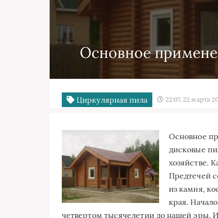
Основное примене
Циркулярная пила
22:07, 22 марта 2
Основное пр
дисковые пи
хозяйстве. К
Предтечей с
из камня, ко
края. Начал
четвертом тысячелетии
до нашей эры. И