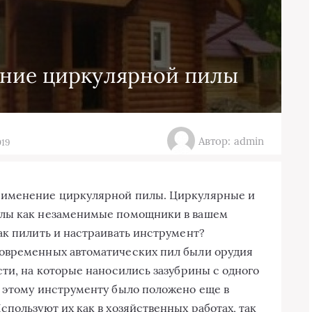
ние циркулярной пилы
Автор: admin
019
именение циркулярной пилы. Циркулярные и
лы как незаменимые помощники в вашем
ак пилить и настраивать инструмент?
овременных автоматических пил были орудия
сти, на которые наносились зазубрины с одного
о этому инструменту было положено еще в
спользуют их как в хозяйственных работах, так