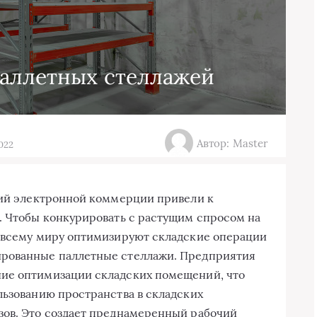
аллетных стеллажей
Автор: Master
2022
ций электронной коммерции привели к
. Чтобы конкурировать с растущим спросом на
о всему миру оптимизируют складские операции
ированные паллетные стеллажи. Предприятия
ие оптимизации складских помещений, что
льзованию пространства в складских
зов. Это создает преднамеренный рабочий