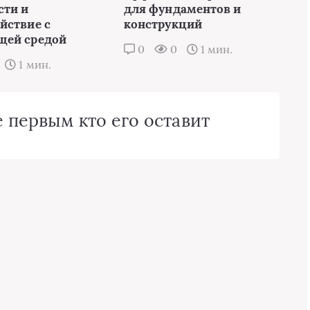
сти и
для фундаментов и
йствие с
конструкций
щей средой
0
0
1 мин.
1 мин.
 первым кто его оставит