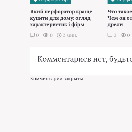
Який перфоратор краще
Что тако
купити для дому: огляд
Чем он о
характеристик і фірм
дрели
0
0
2 мин.
0
0
Комментариев нет, будьте
Комментарии закрыты.