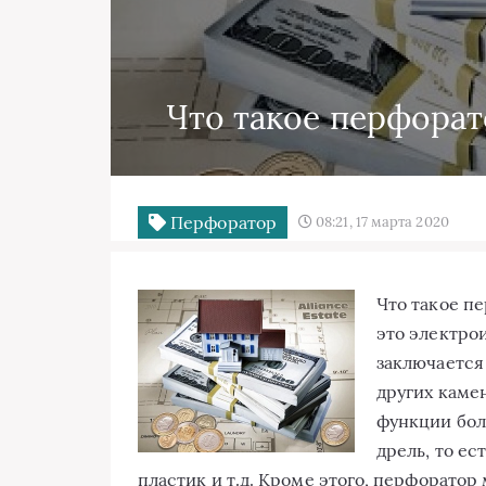
Что такое перфорат
Перфоратор
08:21, 17 марта 2020
Что такое п
это электро
заключается
других каме
функции бол
дрель, то ес
пластик и т.д. Кроме этого, перфоратор