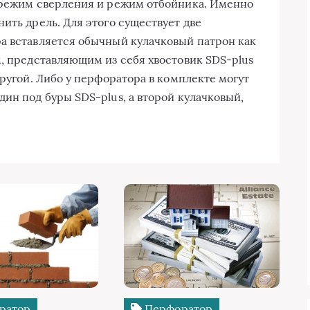
й режим сверления и режим отбойника. Именно
ить дрель. Для этого существует две
а вставляется обычный кулачковый патрон как
м, представляющим из себя хвостовик SDS-plus
другой. Либо у перфоратора в комплекте могут
ин под буры SDS-plus, а второй кулачковый,
ратор
Перфоратор