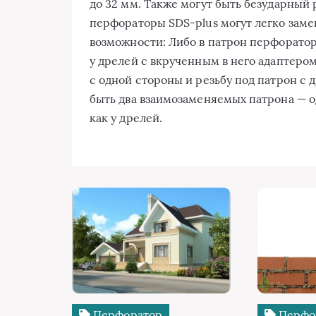
до 32 мм. Также могут быть безударны
перфораторы SDS-plus могут легко замен
возможности: Либо в патрон перфоратор
у дрелей с вкрученным в него адаптеро
с одной стороны и резьбу под патрон с 
быть два взаимозаменяемых патрона — од
как у дрелей.
Перфоратор
Перфо