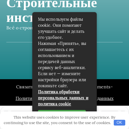
Строительные
инструменты
Мы используем файлы
cookie. Они помогают
Всё о строительных инструментах
улучшать сайт и делать
его удобнее.
Нажимая «Принять», вы
соглашаетесь с их
Пользовательское соглашение
использованием и
передачей данных
Карта сайта
сервису веб-аналитики.
Если нет — измените
настройки браузера или
покиньте сайт.
Связаться с редакцией сайта: instruments-
Политика обработки
nn.ru@mailwebsite.ru
персональных данных и
Политика обработки персональных данных
политика cookie
Принять
This website uses cookies to improve user experience. By
continuing to use the site, you consent to the use of cookies.
OK