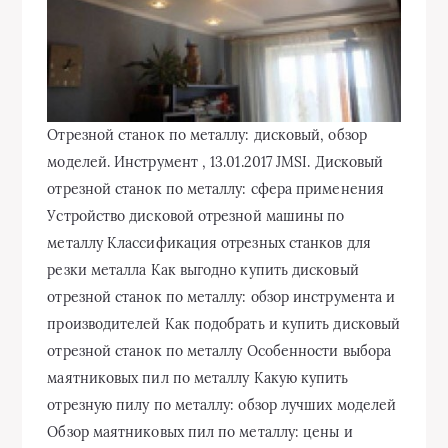
Отрезной станок по металлу: дисковый, обзор
моделей. Инструмент , 13.01.2017 JMSI. Дисковый
отрезной станок по металлу: сфера применения
Устройство дисковой отрезной машины по
металлу Классификация отрезных станков для
резки металла Как выгодно купить дисковый
отрезной станок по металлу: обзор инструмента и
производителей
Как подобрать и купить дисковый отрезной станок по металлу Особенности выбора маятниковых пил по металлу Какую купить отрезную пилу по металлу: обзор лучших моделей Обзор маятниковых пил по металлу: цены и технические характеристики Особенности правильно-отрезных станков для проволоки Технические особенности правильно-отрезных станков ПромТехОснастка Обзор прокатно-отрезных станков по металлу: цены и технические характеристики Особенности абразивно-отрезных станков по металлу Какой лучше купить отрезной станок по металлу с абразивным режущим элементом Обзор абразивно-отрезных дисковых станков по металлу: цены и технические характеристики Правила эксплуатации отрезных станков для работы с металлом. Отрезной станок по металлу: дисковый, обзор моделей. Из этой статьи можно узнать особенности такого инструмента, как дисковый отрезной станок по металлу: виды конструкций, преимущества и недостатки, технические характеристики. Здесь можно ознакомиться с продукцией самых популярных и востребованных производителей. В статье подробно рассматриваются технические и эксплуатационные особенности станков, предназначенных для резки металла, а также приводится сравнительная характеристика рыночных цен. Дисковые устройства для резки металла отличаются множеством конфигураций и могут использоваться как в промышленности, так и в небольшой домашней мастерской. Дисковый отрезной станок по металлу: сфера применения. Отрезной станок, предназначенный для работы с металлом, представляет собой электрический инструмент с высоким уровнем производительности. Этот вид оборудования применяется для поперечного распила заготовок металлопроката, а также изделий, изготовленных на основе металлов и различных сплавов. Дисковые станки используются для формирования заготовок из таких материалов, как: уголок; металлическая полоса; прут; двутавр; Дисковое оборудование считается самым популярным среди устройств для резки металла. профильная труба, имеющая круглое или квадратное сечение; швеллер; прочие элементы металлопроката. Обратите внимание! Дисковое оборудование считается самым востребованным. Для нарезки металла используют также ленточнопильные и ножовочные станки, но они менее популярны. Дисковое оборудование используется на объектах металлообрабатывающей промышленности, а также на заводах, занимающихся изготовлением металлических конструкций. В качестве режущего элемента применяется дисковая пила. Станочные конструкции имеют множество преимуществ: простое строение; качественная резка металла; эргономичное управление; простота эксплуатации. С оборудованием может работать оператор, не имеющий специальной квалификации. Автоматический дисковый отрезной станок. Ленточно-отрезные станки по металлу используют в качестве режущего элемента длинную зубчатую пилу, которая имеет вид замкнутой ленты. Материалом для изготовления этой детали служит быстрорежущая сталь. Благодаря минимальной ширине пропила снижаются потери материала, получается точный рез. Этот вид оборудования чаще всего используется на крупных и серийных производствах. Для нарезки металлических заготовок в ножовочных агрегатах используется ножовочное полотно. Оно крепится на пильной раме. Такие станки могут иметь ручной или электромеханический принцип действия. Ножовочные станки применяются на предприятиях небольшого размера и в заготовительных цехах. Устройство дисковой отрезной машины по металлу. Сборка оборудования осуществляется на платформе. Эта конструкция может иметь металлическое или жесткое основание. Причем размещение составляющих станка не стационарное, а съемное. На инструменте устанавливаются тиски с надежным упором, благодаря которым в процессе резки прочно удерживаются заготовки с разным типом конфигурации. Для нарезки металла применяется диск, изготовленный из быстрорежущей или твердосплавной стали. Вместо него может использоваться круг, выполненный из материала с абразивной жесткой поверхностью. Вращательное движение на режущий элемент с электромотора передается за счет зубчатой или ременной передачи. Первый вариант устанавливается на стационарном оборудовании с высоким запасом мощности, второй подходит для компактных инструментов с переносной конструкцией. В дисковых отрезных устройствах в качестве режущего инструмента используются круги из твердосплавной стали или абразивного материала. Обратите внимание! Существуют модификации станков, где диск соединяется с электрическим двигателем без привода (напрямую). Такое строение имеют бытовые агрегаты, имеющие небольшую мощность. Классификация отрезных станков для резки металла. Дисковое оборудование для нарезки металла делится на 4 класса. Инструмент, относящийся к первой категории, считается универсальным. С помощью таких станков можно обрабатывать любые металлические изделия, причем в больших количествах. Четвертый класс оборудования включает инструмент бытового назначения. Классификация инструмента на основе количества режущих кромок: Одноголовочный – в конструкции имеется один диск, поэтому оборудование обладает низким КПД. Инструмент может применяться исключительно для выполнения одной операции, например, нарезки заготовки, предназначенной для рамного профиля. Двухголовочный – инструмент оснащен 2-мя режущими элементами, что позволяет выполнять одновременно несколько операций с металлом. Одна из головок жестко фиксируется, а вторая перемещается. Для нарезки рамного профиля требуется всего одна операция, поэтому двухголовочные станки могут применяться в автоматическом режиме. Благодаря этому КПД инструмента увеличивается вдвое. Пример правильно-отрезного станка для проволоки. Модель И6119К-СЕРВО. Классификация оборудования по способу подачи режущего элемента: маятниковые отрезные станки по металлу; инструмент с фронтальной подачей диска; станок с нижней подачей режущего элемента. правильно-отрезные; абразивно-отрезные; пилы отрезные. Полезный совет! Оборудование следует подбирать с учетом тех задач, для выполнения которых оно будет применяться. Только так возможности инструмента смогут оправдать затраты на его покупку. Как выгодно купить дисковый отрезной станок по металлу: обзор инструмента и производителей. Перед тем как приступить к выбору производителя и модели прибора, стоит определиться с необходимыми характеристиками. Чтобы правильно подобрать размер режущего диска, необходимо учесть два немаловажных фактора: размерные параметры заготовок, которые будут обрабатываться на станке, и материал, из которого они изготовлены. От этих нюансов зависит и модификация самого инструмента. Дисковый отрезной станок по металлу в процессе работы. Далее нужно выбрать тип размещения конструкции. Она может быть настольной или напольной. Второй вариант оборудования применяется для работы с массивными, габаритными изделиями. Чтобы справляться с большими нагрузками, в таком инструменте устанавливается электрический мотор с повышенным запасом мощности, благодаря чему оператор может резать металлические заготовки, имеющие большую толщину стенок. Конструкции настольных модификаций мобильны, поэтому они могут применяться даже на строительных объектах. С их помощью можно осуществлять ремонт различных металлоконструкций и т. п. Как подобрать и купить дисковый отрезной станок по металлу. Важнейшее значение при выборе агрегата для нарезки металла имеют технические характеристики, поскольку они оказывают непосредственное влияние на качество резки, производительность оборудования, сроки его эксплуатации и пр. Список технических характеристик, на которые следует обратить внимание при выборе отрезного инструмента: уровень мощности силовой установки (номинальный показатель); способ передачи вращательного момента (зубчатая или ременная передача); Отрезная машина STALEX SQ-40-1 с абразивным диском. количество оборотов за 1 мин., а также возможность настройки их числа; размерные параметры режущего элемента (размер посадочного и наружного диаметров диска); верхняя граница размерных параметров заготовок с различным типом конфигурации (допустимая величина сечения круга, трубы, пластины, уголка и др.); общий вес конструкции, ее габариты; возможность повернуть отрезной блок в определенное положение по отношению к заготовке. Полезный совет! Важнейшим техническим параметром для крупного инструмента с высоким КПД является блок ЧПУ, его тип. Эти показатели оказывают влияние на работу станка: точность реза, автоматизацию и особенности программирования. Не стоит упускать из виду этот критерий выбора инструмента. На заключительном этапе выбора следует обратить внимание на технические параметры встроенных тисков. От размеров и показателей этого элемента зависят габариты металлической детали, которую можно обрабатывать на станке. Особенности выбора маятниковых пил по металлу. Дисковые пилы используются для нарезки профильных деталей различного типа, материалом для изготовления которых послужила сталь, цветные металлы или чугун. Устройство маятниковой пилы по металлу. Станки справляются с нарезкой проката следующих видов: квадратный; швеллерный; круглый; двутавровый; прямоугольный. Оборудование подходит для мелкосерийного или же единичного изготовления деталей. производство мебели; отделочные работы; столярные работы; монтажные работы. На основе того, какой вид заготовки используется, подбирается диск определенного типа и настраивается частота его оборотов. Рез может выполняться под любым углом. Благодаря тому, что вращение окружности диска осуществляется на высокой скорости, а также к этому показателю добавляются мощностные возможности привода самого станка, режущий элемент изнашивается очень медленно. При этом сохраняется эффективность раскроя металла. Дисковые пилы используются для нарезки профильных деталей различного типа из стали, цветных металлов или чугуна. Какую купить отрезную пилу по металлу: обзор лучших моделей. Одной из самых востребованных моделей считается Makita 2414NB, которая обладает портативной конструкцией. Эта модификация используется для резки заготовок из следующих материалов: металл; камень; керамика; ПВХ. Производитель Makita выпускает качест